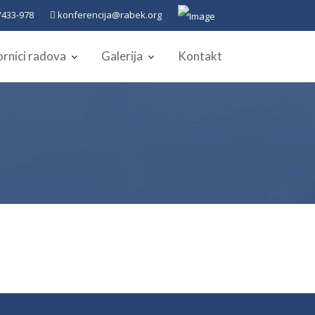
433-978
konferencija@rabek.org
rnici radova
Galerija
Kontakt