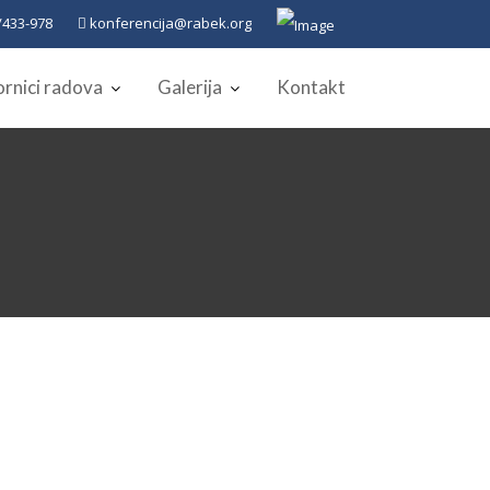
433-978
konferencija@rabek.org
rnici radova
Galerija
Kontakt