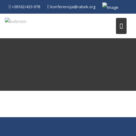
Skip
+38162/433-978
konferencija@rabek.org
to
content